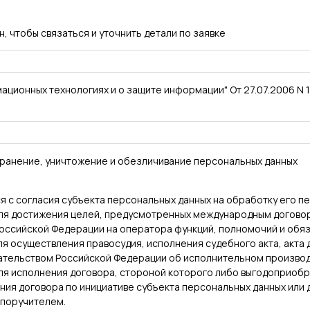
, чтобы связаться и уточнить детали по заявке
ционных технологиях и о защите информации" От 27.07.2006 N 
 хранение, уничтожение и обезличивание персональных данных
я с согласия субъекта персональных данных на обработку его п
для достижения целей, предусмотренных международным догово
ссийской Федерации на оператора функций, полномочий и обяз
я осуществления правосудия, исполнения судебного акта, акта 
ательством Российской Федерации об исполнительном производ
для исполнения договора, стороной которого либо выгодоприоб
ения договора по инициативе субъекта персональных данных или
 поручителем.