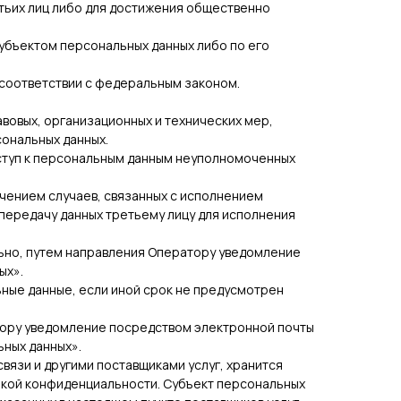
етьих лиц либо для достижения общественно
субъектом персональных данных либо по его
 соответствии с федеральным законом.
овых, организационных и технических мер,
ональных данных.
оступ к персональным данным неуполномоченных
ючением случаев, связанных с исполнением
передачу данных третьему лицу для исполнения
льно, путем направления Оператору уведомление
ых».
ные данные, если иной срок не предусмотрен
тору уведомление посредством электронной почты
ьных данных».
вязи и другими поставщиками услуг, хранится
икой конфиденциальности. Субъект персональных