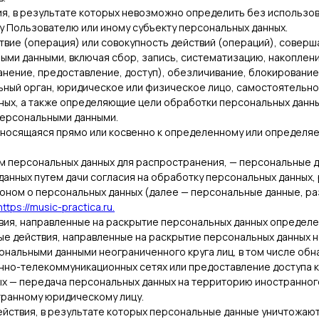
вия, в результате которых невозможно определить без использ
 Пользователю или иному субъекту персональных данных.
твие (операция) или совокупность действий (операций), совер
ными данными, включая сбор, запись, систематизацию, накоплен
нение, предоставление, доступ), обезличивание, блокирование
льный орган, юридическое или физическое лицо, самостоятельно
ых, а также определяющие цели обработки персональных данны
персональными данными.
носящаяся прямо или косвенно к определенному или определяем
м персональных данных для распространения, — персональные да
данных путем дачи согласия на обработку персональных данных
оном о персональных данных (далее — персональные данные, р
https://music-practica.ru.
твия, направленные на раскрытие персональных данных определе
ые действия, направленные на раскрытие персональных данных 
ональными данными неограниченного круга лиц, в том числе об
но-телекоммуникационных сетях или предоставление доступа к
ых — передача персональных данных на территорию иностранног
транному юридическому лицу.
действия, в результате которых персональные данные уничтожа