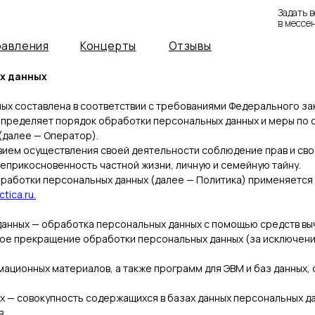
Задать вопрос
в мессенджере:
8 (908
ия
Концерты
Отзывы
х данных
х составлена в соответствии с требованиями Федерального зак
и определяет порядок обработки персональных данных и меры п
(далее — Оператор).
ловием осуществления своей деятельности соблюдение прав и св
неприкосновенность частной жизни, личную и семейную тайну.
обработки персональных данных (далее — Политика) применяетс
ctica.ru.
данных — обработка персональных данных с помощью средств вы
ное прекращение обработки персональных данных (за исключени
мационных материалов, а также программ для ЭВМ и баз данных,
х — совокупность содержащихся в базах данных персональных д
в.