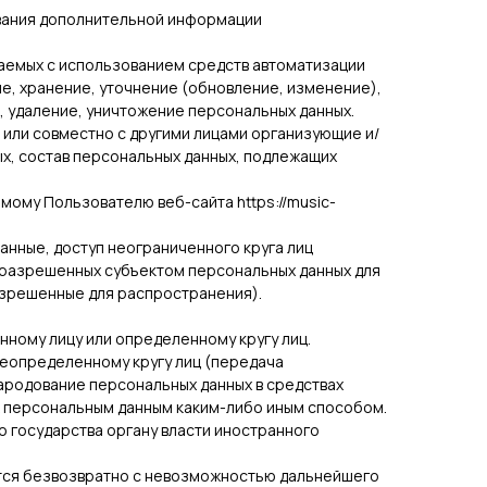
ования дополнительной информации
шаемых с использованием средств автоматизации
ие, хранение, уточнение (обновление, изменение),
, удаление, уничтожение персональных данных.
 или совместно с другими лицами организующие и/
х, состав персональных данных, подлежащих
ому Пользователю веб-сайта https://music-
нные, доступ неограниченного круга лиц
, разрешенных субъектом персональных данных для
азрешенные для распространения).
нному лицу или определенному кругу лиц.
неопределенному кругу лиц (передача
народование персональных данных в средствах
 персональным данным каким-либо иным способом.
о государства органу власти иностранного
ются безвозвратно с невозможностью дальнейшего