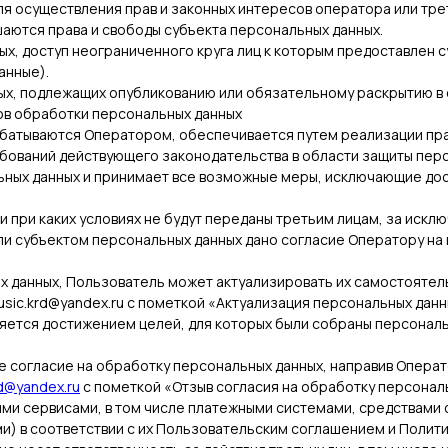
ля осуществления прав и законных интересов оператора или тр
шаются права и свободы субъекта персональных данных.
ых, доступ неограниченного круга лиц к которым предоставлен 
анные).
ных, подлежащих опубликованию или обязательному раскрытию в
дов обработки персональных данных
батываются Оператором, обеспечивается путем реализации прав
бований действующего законодательства в области защиты перс
льных данных и принимает все возможные меры, исключающие д
и при каких условиях не будут переданы третьим лицам, за искл
ли субъектом персональных данных дано согласие Оператору на 
ных данных, Пользователь может актуализировать их самостояте
sic.krd@yandex.ru с пометкой «Актуализация персональных данн
яется достижением целей, для которых были собраны персональ
е согласие на обработку персональных данных, направив Опера
rd@yandex.ru
с пометкой «Отзыв согласия на обработку персонал
ими сервисами, в том числе платежными системами, средствами с
и) в соответствии с их Пользовательским соглашением и Полит