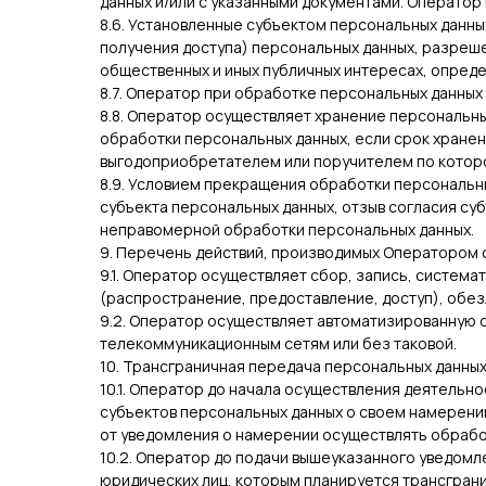
данных и/или с указанными документами. Оператор 
8.6. Установленные субъектом персональных данны
получения доступа) персональных данных, разреше
общественных и иных публичных интересах, опред
8.7. Оператор при обработке персональных данны
8.8. Оператор осуществляет хранение персональны
обработки персональных данных, если срок хране
выгодоприобретателем или поручителем по которо
8.9. Условием прекращения обработки персональн
субъекта персональных данных, отзыв согласия су
неправомерной обработки персональных данных.
9. Перечень действий, производимых Оператором
9.1. Оператор осуществляет сбор, запись, систем
(распространение, предоставление, доступ), обез
9.2. Оператор осуществляет автоматизированную 
телекоммуникационным сетям или без таковой.
10. Трансграничная передача персональных данны
10.1. Оператор до начала осуществления деятельн
субъектов персональных данных о своем намерени
от уведомления о намерении осуществлять обрабо
10.2. Оператор до подачи вышеуказанного уведомле
юридических лиц, которым планируется трансгран