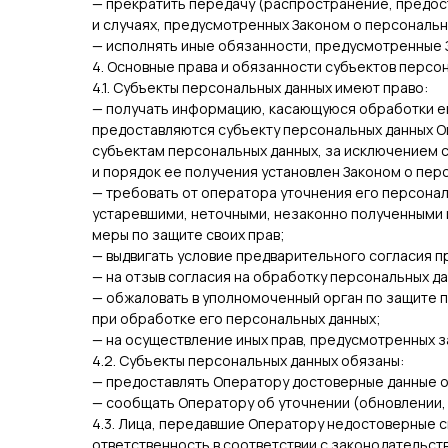
— прекратить передачу (распространение, предост
и случаях, предусмотренных Законом о персональн
— исполнять иные обязанности, предусмотренные 
4. Основные права и обязанности субъектов персо
4.1. Субъекты персональных данных имеют право:
— получать информацию, касающуюся обработки ег
предоставляются субъекту персональных данных О
субъектам персональных данных, за исключением с
и порядок ее получения установлен Законом о пер
— требовать от оператора уточнения его персонал
устаревшими, неточными, незаконно полученными 
меры по защите своих прав;
— выдвигать условие предварительного согласия пр
— на отзыв согласия на обработку персональных д
— обжаловать в уполномоченный орган по защите 
при обработке его персональных данных;
— на осуществление иных прав, предусмотренных 
4.2. Субъекты персональных данных обязаны:
— предоставлять Оператору достоверные данные о
— сообщать Оператору об уточнении (обновлении,
4.3. Лица, передавшие Оператору недостоверные с
ответственность в соответствии с законодательст