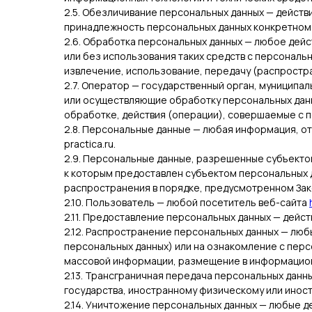
2.5. Обезличивание персональных данных — дейст
принадлежность персональных данных конкретному
2.6. Обработка персональных данных — любое дейс
или без использования таких средств с персональ
извлечение, использование, передачу (распростра
2.7. Оператор — государственный орган, муниципа
или осуществляющие обработку персональных данн
обработке, действия (операции), совершаемые с 
2.8. Персональные данные — любая информация, от
practica.ru.
2.9. Персональные данные, разрешенные субъекто
к которым предоставлен субъектом персональных 
распространения в порядке, предусмотренном Зак
2.10. Пользователь — любой посетитель веб-сайта
2.11. Предоставление персональных данных — дейс
2.12. Распространение персональных данных — люб
персональных данных) или на ознакомление с перс
массовой информации, размещение в информацион
2.13. Трансграничная передача персональных данн
государства, иностранному физическому или инос
2.14. Уничтожение персональных данных — любые 